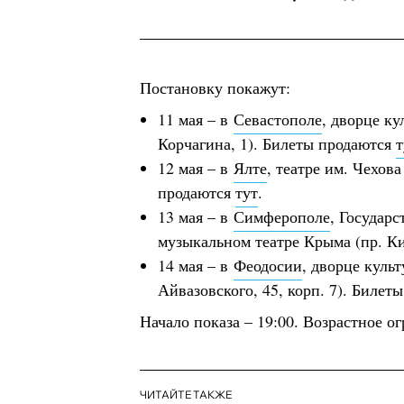
Постановку покажут:
11 мая – в
Севастополе
, дворце ку
Корчагина, 1). Билеты продаются
т
12 мая – в
Ялте
, театре им. Чехова
продаются
тут
.
13 мая – в
Симферополе
, Государ
музыкальном театре Крыма (пр. Ки
14 мая – в
Феодосии
, дворце куль
Айвазовского, 45, корп. 7). Билет
Начало показа – 19:00. Возрастное ог
ЧИТАЙТЕ ТАКЖЕ