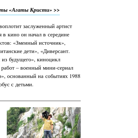
иты «Агаты Кристи» >>
 воплотит заслуженный артист
 в кино он начал в середине
ектов: «Змеиный источник»,
итанские дети», «Диверсант.
 из будущего», киноцикл
 работ – военный мини-сериал
р», основанный на событиях 1988
обус с детьми.