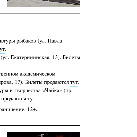
льтуры рыбаков (ул. Павла
ут
.
 (ул. Екатерининская, 13). Билеты
ственном академическом
рова, 17). Билеты продаются
тут
.
туры и творчества «Чайка» (пр.
ы продаются
тут
.
раничение: 12+.