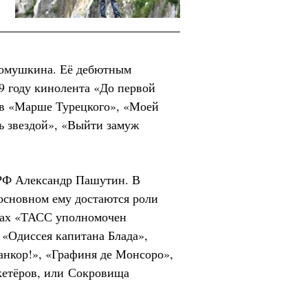
Громушкина. Её дебютным
9 году кинолента «До первой
 в «Марше Турецкого», «Моей
ь звездой», «Выйти замуж
РФ Александр Пашутин. В
 основном ему достаются роли
ьмах «ТАСС уполномочен
 «Одиссея капитана Блада»,
анкор!», «Графиня де Монсоро»,
кетёров, или Сокровища