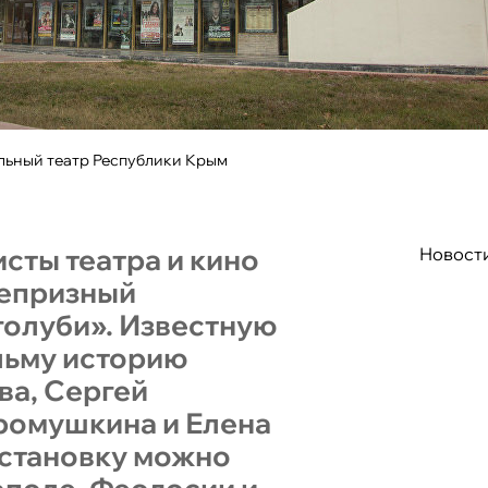
льный театр Республики Крым
исты театра и кино
Новост
репризный
голуби». Известную
льму историю
ва, Сергей
ромушкина и Елена
остановку можно