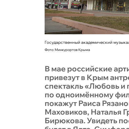
Государственный академический музыка
Фото: Минкурортов Крыма
В мае российские арт
привезут в Крым ант
спектакль «Любовь и 
по одноимённому фи
покажут Раиса Рязано
Маховиков, Наталья Г
Бирюкова. Увидеть п