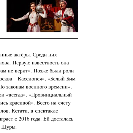
енные актёры. Среди них –
нова. Первую известность она
ам не верит». Позже были роли
осква – Кассиопея», «Белый Бим
По законам военного времени»,
ори «всегда», «Провинциальный
дись красивой». Всего на счету
лов. Кстати, в спектакле
рает с 2016 года. Ей досталась
ы Шуры.