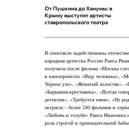
От Пушкина до Ханумы: в
Крыму выступят артисты
ставропольского театра
В спектакле задействованы отечеств
народная артистка России Раиса Ряза
получила после фильма «Москва слез
в кинопроектах «Ищу человека», «М
Чёрное ухо», «Женатый холостяк», «
«Барышня-крестьянка», «Всегда гов
детектив», «Требуется няня», «Не ро
актрисы – более 240 фильмов и сериа
«Любовь и голуби» Раиса Ивановна иг
роль строгой и проницательной баб