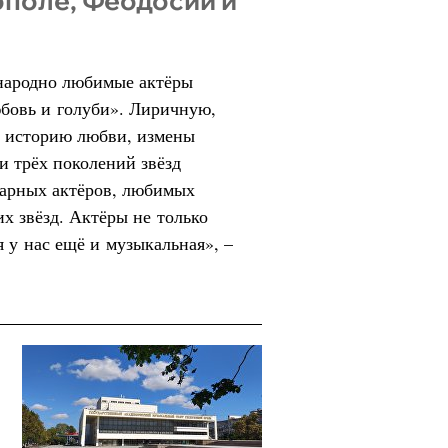
ополе, Феодосии и
народно любимые актёры
юбовь и голуби». Лиричную,
 историю любви, измены
и трёх поколений звёзд
ндарных актёров, любимых
их звёзд. Актёры не только
я у нас ещё и музыкальная», –