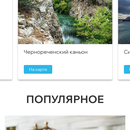
Чернореченский каньон
Си
На карте
ПОПУЛЯРНОЕ