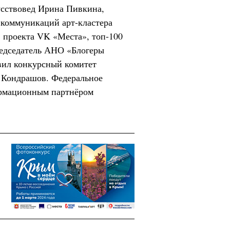
усствовед Ирина Пивкина,
 коммуникаций арт-кластера
 проекта VK «Места», топ-100
редседатель АНО «Блогеры
вил конкурсный комитет
 Кондрашов. Федеральное
ормационным партнёром