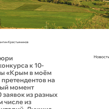
антин Крестьянинов
жюри
Новост
онкурса к 10-
ы «Крым в моём
 претендентов на
ный момент
 заявок из разных
м числе из