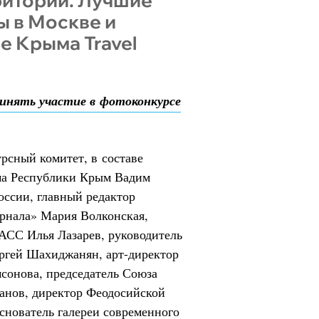
иторий. Лучшие
ы в Москве и
е Крыма Travel
инять участие в фотоконкурсе
рсный комитет, в составе
зма Республики Крым Вадим
оссии, главный редактор
рнала» Мария Волконская,
АСС Илья Лазарев, руководитель
гей Шахиджанян, арт-директор
онова, председатель Союза
анов, директор Феодосийской
основатель галереи современного