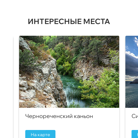
ИНТЕРЕСНЫЕ МЕСТА
Чернореченский каньон
Си
На карте