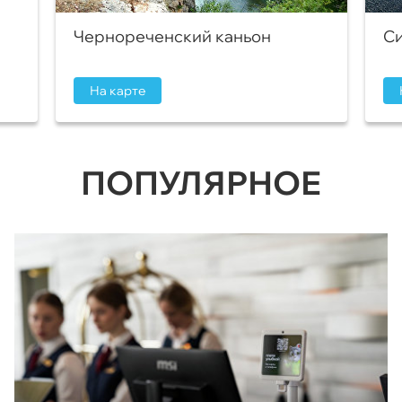
Чернореченский каньон
Си
На карте
ПОПУЛЯРНОЕ