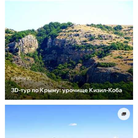
КРЫМ В 3D
3D-тур по Крыму: урочище Кизил-Коба