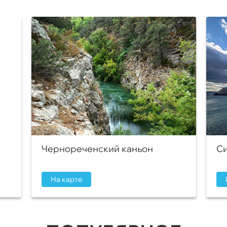
Чернореченский каньон
Си
На карте