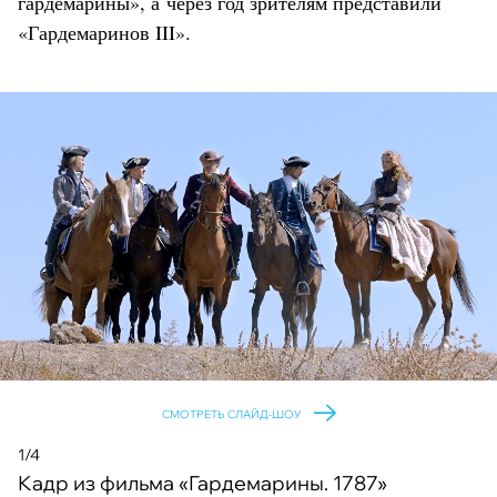
гардемарины», а через год зрителям представили
«Гардемаринов III».
СМОТРЕТЬ СЛАЙД-ШОУ
1/4
Кадр из фильма «Гардемарины. 1787»