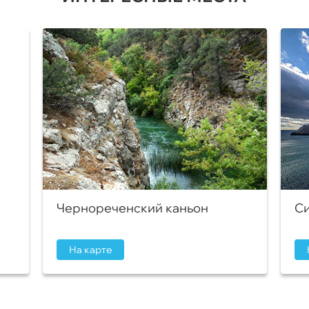
Чернореченский каньон
Си
На карте