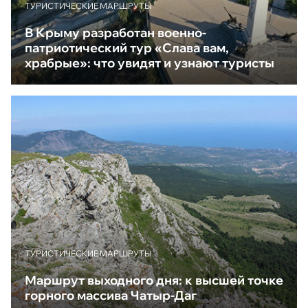
ТУРИСТИЧЕСКИЕ МАРШРУТЫ
В Крыму разработан военно-
патриотический тур «Слава вам,
храбрые»: что увидят и узнают туристы
ТУРИСТИЧЕСКИЕ МАРШРУТЫ
Маршрут выходного дня: к высшей точке
горного массива Чатыр-Даг