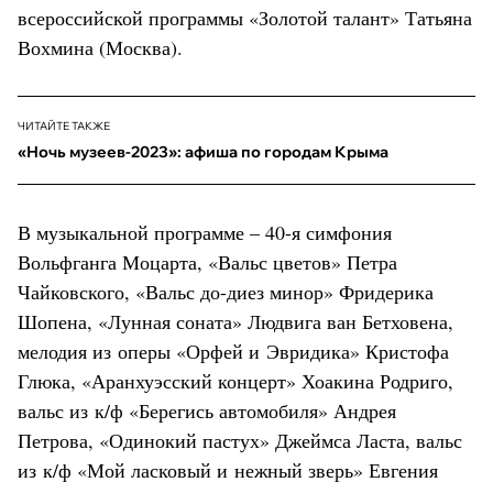
всероссийской программы «Золотой талант» Татьяна
Вохмина (Москва).
ЧИТАЙТЕ ТАКЖЕ
«Ночь музеев-2023»: афиша по городам Крыма
В музыкальной программе – 40-я симфония
Вольфганга Моцарта, «Вальс цветов» Петра
Чайковского, «Вальс до-диез минор» Фридерика
Шопена, «Лунная соната» Людвига ван Бетховена,
мелодия из оперы «Орфей и Эвридика» Кристофа
Глюка, «Аранхуэсский концерт» Хоакина Родриго,
вальс из к/ф «Берегись автомобиля» Андрея
Петрова, «Одинокий пастух» Джеймса Ласта, вальс
из к/ф «Мой ласковый и нежный зверь» Евгения