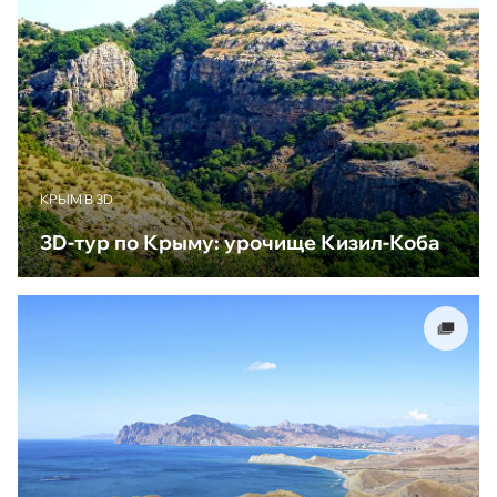
КРЫМ В 3D
3D-тур по Крыму: урочище Кизил-Коба