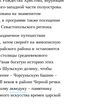
ик Рождества Христова, верующие
юго-западной части полуострова.
рована на знаменитом
, в программе также посещение
 Севастопольского региона.
аздничное путешествие
, затем свернёт на живописную
райского района и остановится
 столицы средневекового
Узнав богатую историю этих
 в Шульскую долину, чтобы
оение – Чоргуньскую башню –
I веков в районе Черной речки.
скому
акведуку
– памятнику
рного искусства времен царской