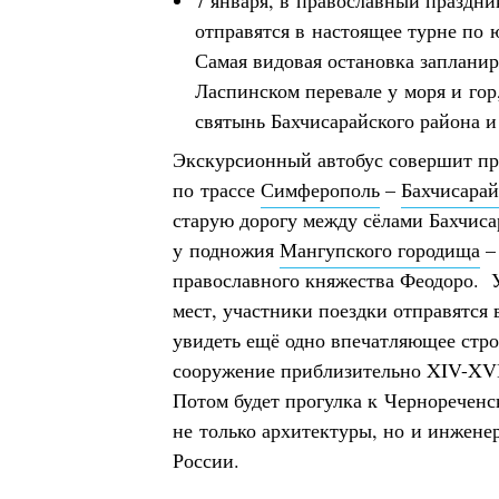
7 января, в православный праздн
отправятся в настоящее турне по 
Самая видовая остановка заплани
Ласпинском перевале у моря и гор
святынь Бахчисарайского района и
Экскурсионный автобус совершит пр
по трассе
Симферополь
–
Бахчисарай
старую дорогу между сёлами Бахчиса
у подножия
Мангупского городища
–
православного княжества Феодоро. 
мест, участники поездки отправятся
увидеть ещё одно впечатляющее стр
сооружение приблизительно XIV-XVI
Потом будет прогулка к Черноречен
не только архитектуры, но и инжене
России.