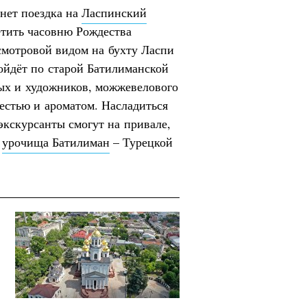
нет поездка на
Ласпинский
сетить часовню Рождества
смотровой видом на бухту Ласпи
ойдёт по старой Батилиманской
ных и художников, можжевелового
жестью и ароматом. Насладиться
кскурсанты смогут на привале,
а
урочища Батилиман
– Турецкой