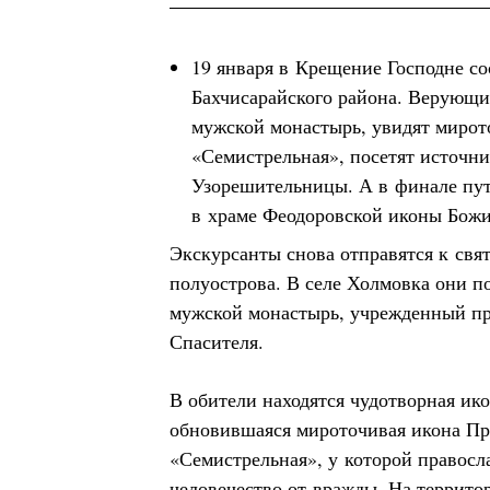
19 января в Крещение Господне со
Бахчисарайского района. Верующи
мужской монастырь, увидят миро
«Семистрельная», посетят источни
Узорешительницы. А в финале пут
в храме Феодоровской иконы Бож
Экскурсанты снова отправятся к свя
полуострова. В селе Холмовка они п
мужской монастырь, учрежденный пр
Спасителя.
В обители находятся чудотворная ико
обновившаяся мироточивая икона Пр
«Семистрельная», у которой правосл
человечество от вражды. На террито