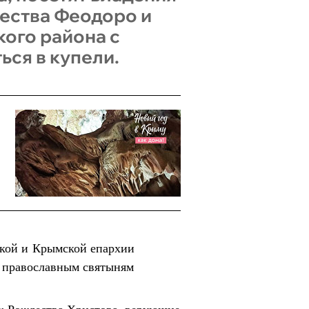
ества Феодоро и
ого района с
ся в купели.
кой и Крымской епархии
к православным святыням