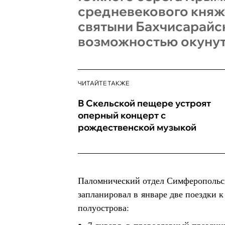
средневекового княж
святыни Бахчисарайск
возможностью окунуть
ЧИТАЙТЕ ТАКЖЕ
В Скельской пещере устроят
оперный концерт с
рождественской музыкой
Паломнический отдел Симферопольс
запланировал в январе две поездки 
полуострова: