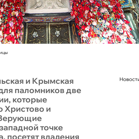
ницы
ьская и Крымская
Новост
для паломников две
ии, которые
о Христово и
 Верующие
западной точке
, посетят владения