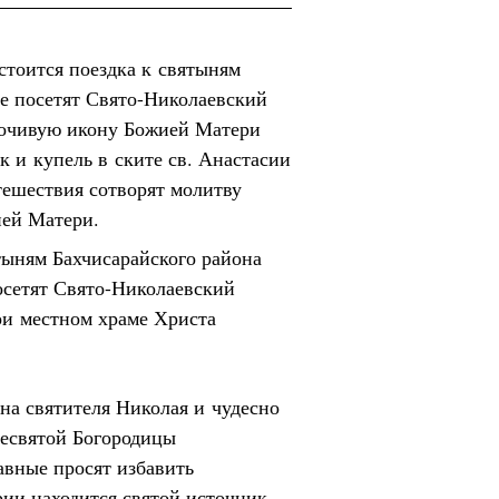
стоится поездка к святыням
е посетят Свято-Николаевский
точивую икону Божией Матери
к и купель в ските св. Анастасии
ешествия сотворят молитву
ией Матери.
тыням Бахчисарайского района
осетят Свято-Николаевский
и местном храме Христа
на святителя Николая и чудесно
есвятой Богородицы
авные просят избавить
рии находится святой источник