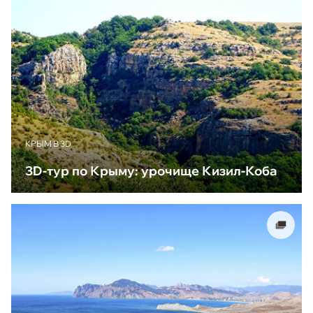
КРЫМ В 3D
3D-тур по Крыму: урочище Кизил-Коба