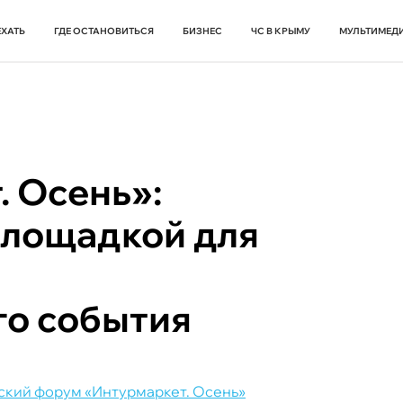
ЕХАТЬ
ГДЕ ОСТАНОВИТЬСЯ
БИЗНЕС
ЧС В КРЫМУ
МУЛЬТИМЕД
 Осень»:
площадкой для
го события
кий форум «Интурмаркет. Осень»