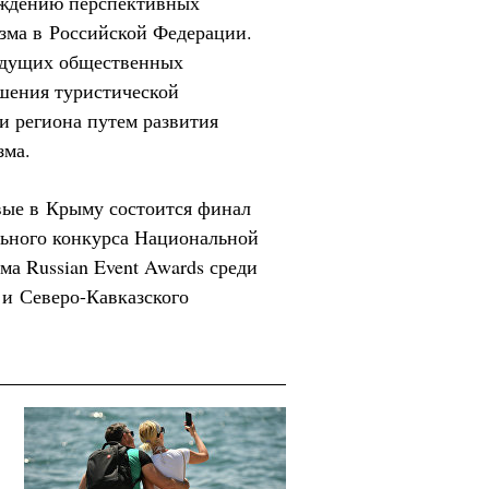
уждению перспективных
зма в Российской Федерации.
едущих общественных
шения туристической
и региона путем развития
зма.
вые в Крыму состоится финал
льного конкурса Национальной
ма Russian Event Awards среди
и Северо-Кавказского