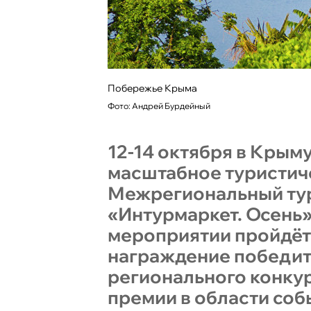
Побережье Крыма
Фото: Андрей Бурдейный
12-14 октября в Крым
масштабное туристич
Межрегиональный ту
«Интурмаркет. Осень»
мероприятии пройдёт
награждение победи
регионального конку
премии в области соб