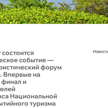
у состоится
Новост
еское событие —
ристический форум
. Впервые на
 финал и
телей
рса Национальной
ытийного туризма