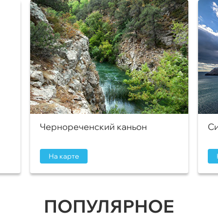
Чернореченский каньон
Си
На карте
ПОПУЛЯРНОЕ