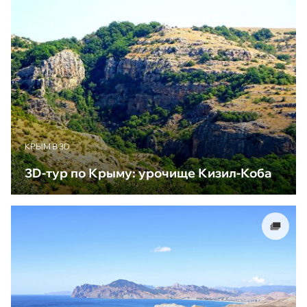
КРЫМ В 3D
3D-тур по Крыму: урочище Кизил-Коба