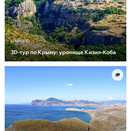
КРЫМ В 3D
3D-тур по Крыму: урочище Кизил-Коба