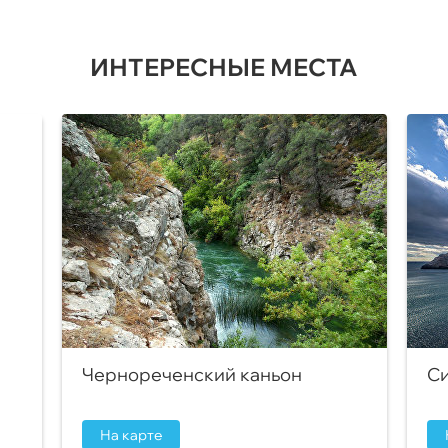
ИНТЕРЕСНЫЕ МЕСТА
Чернореченский каньон
Си
На карте