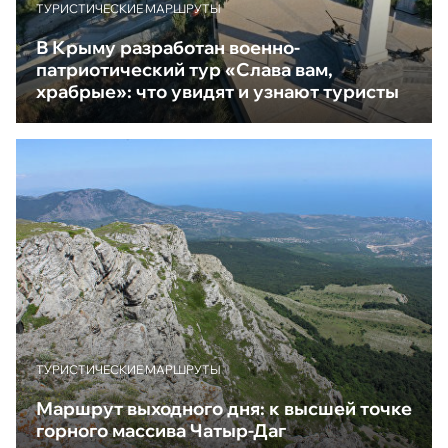
ТУРИСТИЧЕСКИЕ МАРШРУТЫ
В Крыму разработан военно-
патриотический тур «Слава вам,
храбрые»: что увидят и узнают туристы
ТУРИСТИЧЕСКИЕ МАРШРУТЫ
Маршрут выходного дня: к высшей точке
горного массива Чатыр-Даг