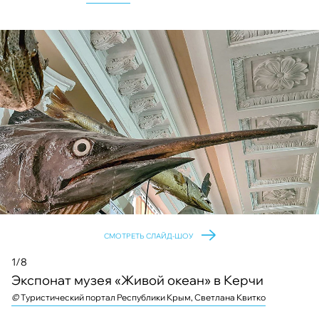
СМОТРЕТЬ СЛАЙД-ШОУ
1/8
Экспонат музея «Живой океан» в Керчи
©
©
©
©
©
©
©
©
Туристический портал Республики Крым, Светлана Квитко