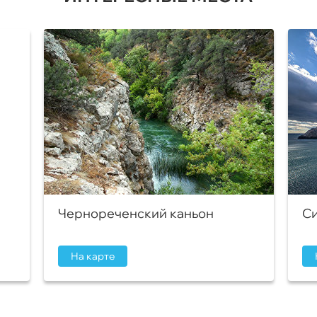
Чернореченский каньон
Си
На карте