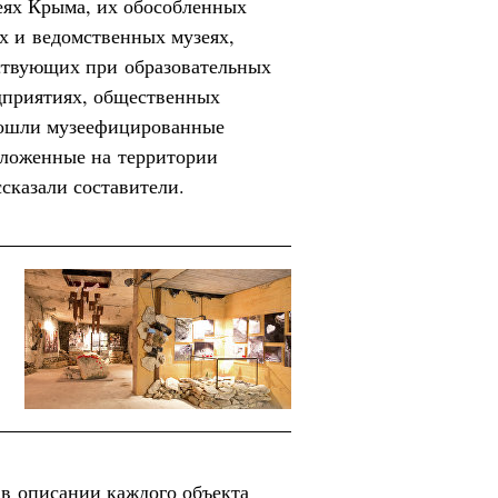
еях Крыма, их обособленных
х и ведомственных музеях,
ствующих при образовательных
едприятиях, общественных
вошли музеефицированные
оложенные на территории
сказали составители.
в описании каждого объекта