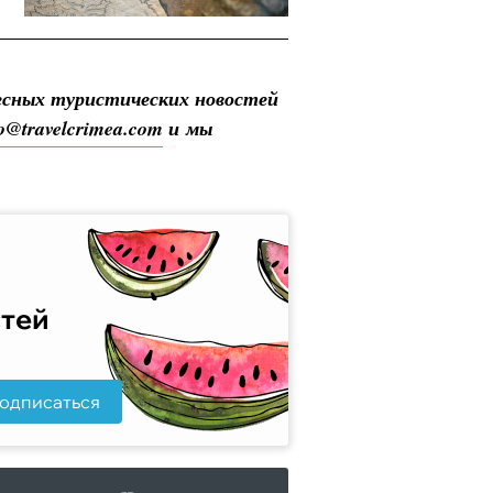
есных туристических новостей
fo@travelcrimea.com
и мы
стей
одписаться