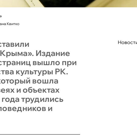
»
ана Квитко
ставили
Новост
 Крыма». Издание
 страниц вышло при
тва культуры РК.
 который вошла
еях и объектах
 года трудились
поведников и