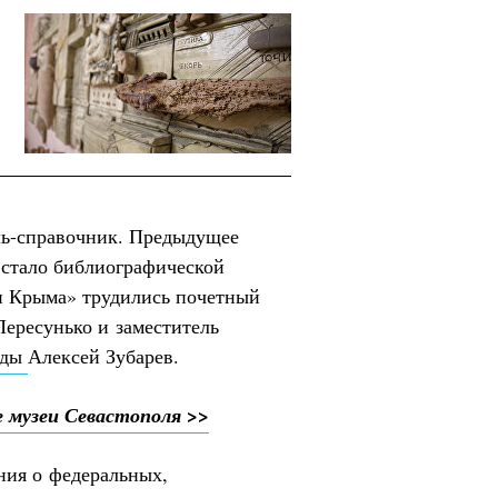
ль-справочник. Предыдущее
и стало библиографической
и Крыма» трудились почетный
ересунько и заместитель
иды
Алексей Зубарев.
 музеи Севастополя >>
ния о федеральных,