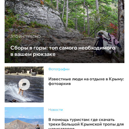
ЭТО ИНТЕРЕСНО
Сборы в горы: топ самого необходимого
в вашем рюкзаке
Фотографии
Известные люди на отдыхе в Крыму:
фотоархив
Новости
В помощь туристам: где скачать
треки Большой Крымской тропы для
навигаторов