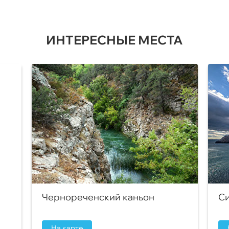
ИНТЕРЕСНЫЕ МЕСТА
Чернореченский каньон
Си
На карте