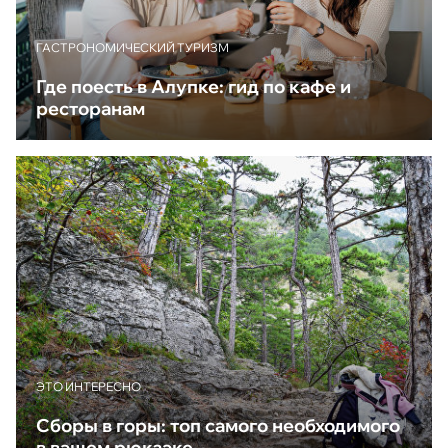
ГАСТРОНОМИЧЕСКИЙ ТУРИЗМ
Где поесть в Алупке: гид по кафе и
ресторанам
ЭТО ИНТЕРЕСНО
Сборы в горы: топ самого необходимого
в вашем рюкзаке