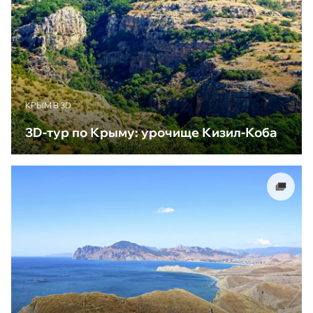
КРЫМ В 3D
3D-тур по Крыму: урочище Кизил-Коба