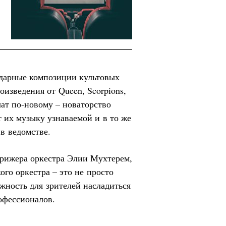
ндарные композиции культовых
изведения от Queen, Scorpions,
учат по-новому – новаторство
 их музыку узнаваемой и в то же
в ведомстве.
рижера оркестра Элии Мухтерем,
го оркестра – это не просто
жность для зрителей насладиться
офессионалов.