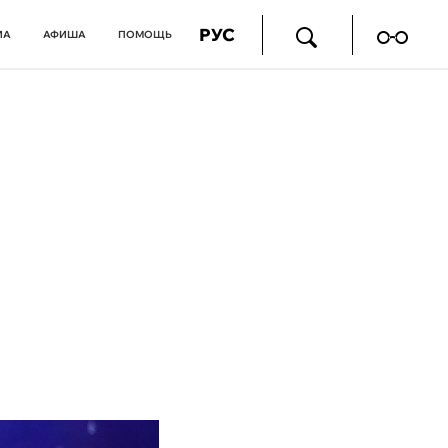
РУС
ИА
АФИША
ПОМОЩЬ