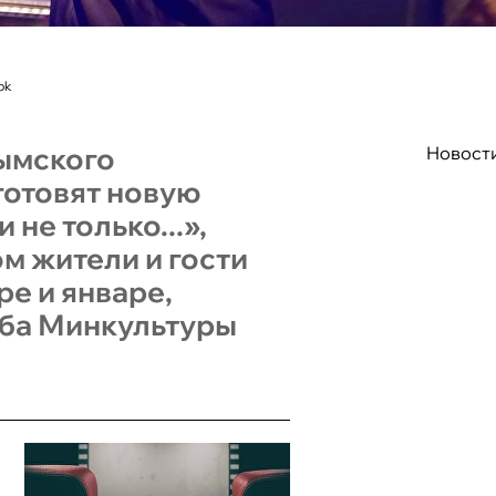
ok
ымского
Новост
готовят новую
 не только...»,
м жители и гости
ре и январе,
ба Минкультуры