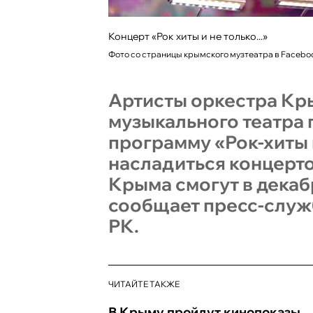
Концерт «Рок хиты и не только...»
Фото со страницы крымского музтеатра в Facebo
Артисты оркестра Кр
музыкального театра 
программу «Рок-хиты и
насладиться концерто
Крыма смогут в декаб
сообщает пресс-служ
РК.
ЧИТАЙТЕ ТАКЖЕ
В Крыму пройдут кинопоказы