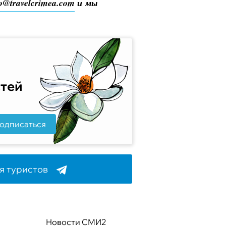
fo@travelcrimea.com
и мы
стей
одписаться
я туристов
Новости СМИ2