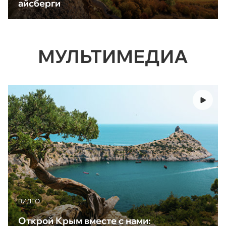
айсберги
МУЛЬТИМЕДИА
ВИДЕО
Открой Крым вместе с нами: