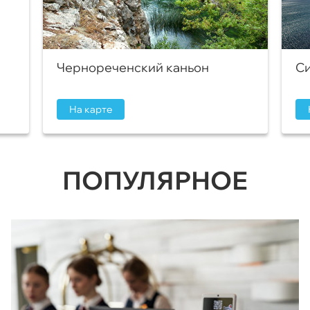
Чернореченский каньон
Си
На карте
ПОПУЛЯРНОЕ