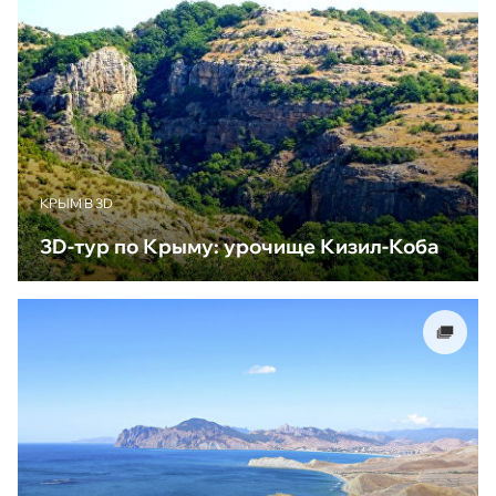
КРЫМ В 3D
3D-тур по Крыму: урочище Кизил-Коба