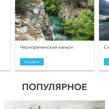
Чернореченский каньон
Си
На карте
ПОПУЛЯРНОЕ