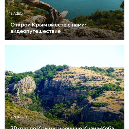
ВИДЕО
Открой Крым вместе с нами:
видеопутешествие
КРЫМ В 3D
3D-тур по Крыму: урочище Кизил-Коба