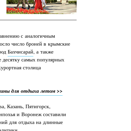
равнению с аналогичным
осло число броней в крымские
ород
Бахчисарай
, а также
е десятку самых популярных
курортная столица
ины для отдыха летом >>
ва, Казань, Пятигорск,
енпохья и Воронеж составили
ний для отдыха на длинные
алитики.