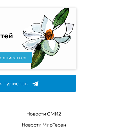
стей
одписаться
я туристов
Новости СМИ2
Новости МирТесен