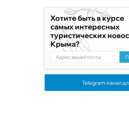
Хотите быть в курсе
самых интересных
туристических ново
Крыма?
П
Telegram-канал дл