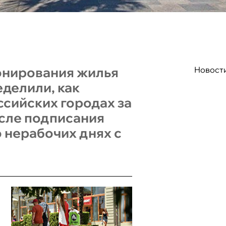
онирования жилья
Новост
еделили, как
ссийских городах за
осле подписания
о нерабочих днях с