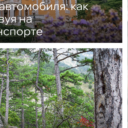
автомобиля: как
вуя на
нспорте