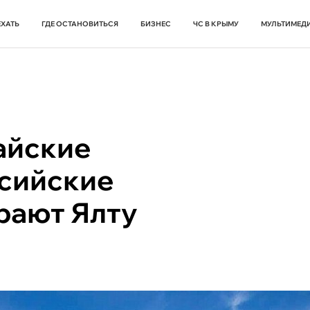
ЕХАТЬ
ГДЕ ОСТАНОВИТЬСЯ
БИЗНЕС
ЧС В КРЫМУ
МУЛЬТИМЕД
айские
сийские
рают Ялту