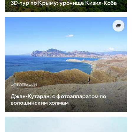
3D-тур по Крыму: урочище Кизил-Коба
ФОТОГРАФИИ
Джан-Кутаран: с фотоаппаратом по
волошинским холмам