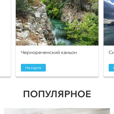
Чернореченский каньон
Си
На карте
ПОПУЛЯРНОЕ