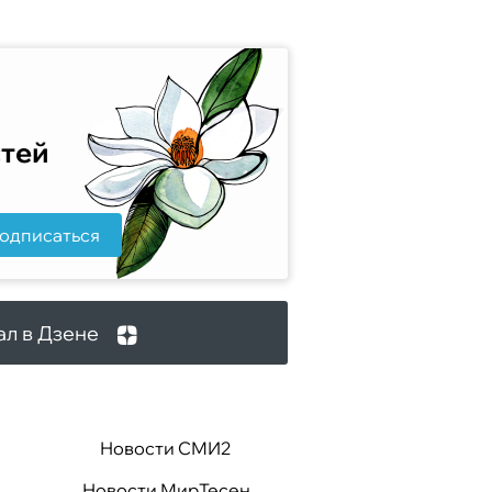
стей
одписаться
ал в Дзене
Новости СМИ2
Новости МирТесен