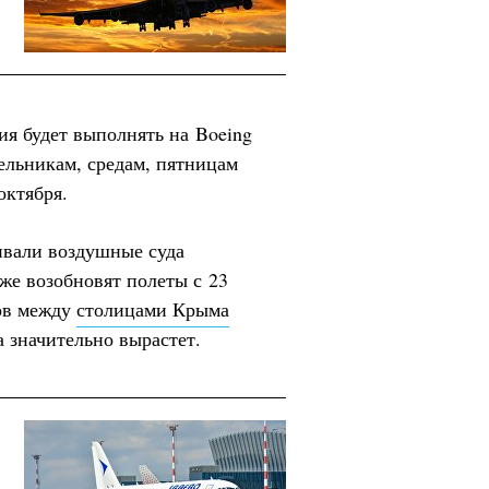
я будет выполнять на Boeing
дельникам, средам, пятницам
октября.
ивали воздушные суда
же возобновят полеты с 23
сов между
столицами Крыма
а значительно вырастет.