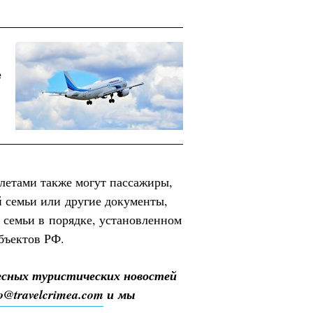
е
летами также могут пассажиры,
 семьи или другие документы,
 семьи в порядке, установленном
бъектов РФ.
есных туристических новостей
fo@travelcrimea.com
и мы