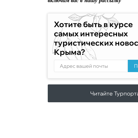
включим вас в нашу рассылку
Хотите быть в курсе
самых интересных
туристических ново
Крыма?
П
Читайте Турпорт