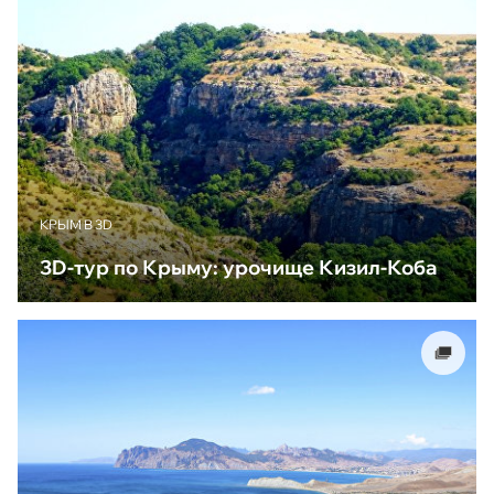
КРЫМ В 3D
3D-тур по Крыму: урочище Кизил-Коба