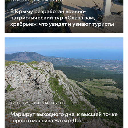
ТУРИСТИЧЕСКИЕ МАРШРУТЫ
В Крыму разработан военно-
патриотический тур «Слава вам,
храбрые»: что увидят и узнают туристы
ТУРИСТИЧЕСКИЕ МАРШРУТЫ
Маршрут выходного дня: к высшей точке
горного массива Чатыр-Даг