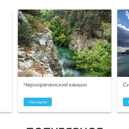
Чернореченский каньон
Си
На карте