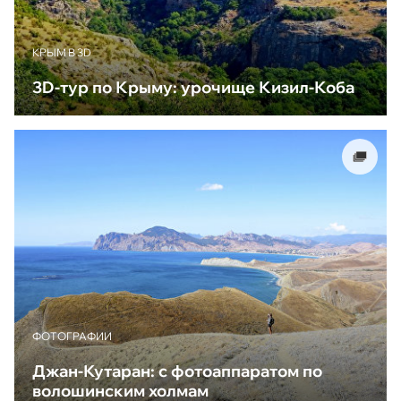
КРЫМ В 3D
3D-тур по Крыму: урочище Кизил-Коба
ФОТОГРАФИИ
Джан-Кутаран: с фотоаппаратом по
волошинским холмам