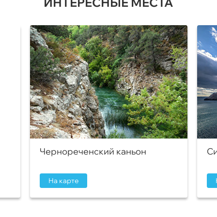
ИНТЕРЕСНЫЕ МЕСТА
Чернореченский каньон
Си
На карте