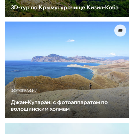
3D-тур по Крыму: урочище Кизил-Коба
ФОТОГРАФИИ
Джан-Кутаран: с фотоаппаратом по
волошинским холмам