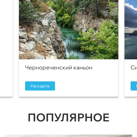
Чернореченский каньон
Си
На карте
ПОПУЛЯРНОЕ