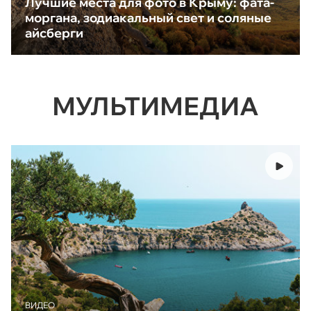
Лучшие места для фото в Крыму: фата-
моргана, зодиакальный свет и соляные
айсберги
МУЛЬТИМЕДИА
ВИДЕО