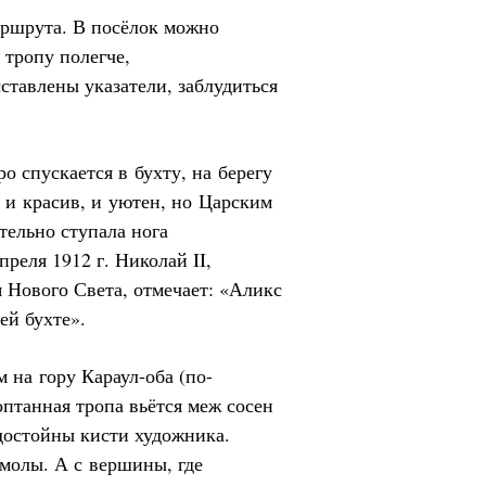
аршрута. В посёлок можно
 тропу полегче,
ставлены указатели, заблудиться
о спускается в бухту, на берегу
 и красив, и уютен, но Царским
тельно ступала нога
реля 1912 г. Николай II,
 Нового Света, отмечает: «Аликс
ей бухте».
 на гору Караул-оба (по-
птанная тропа вьётся меж сосен
достойны кисти художника.
молы. А с вершины, где