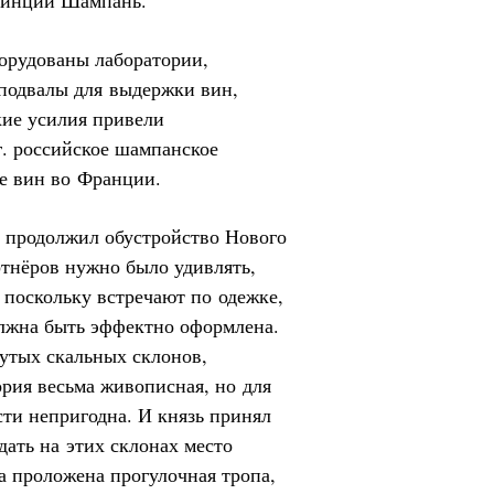
винции Шампань.
орудованы лаборатории,
 подвалы для выдержки вин,
ие усилия привели
г. российское шампанское
е вин во Франции.
 продолжил обустройство Нового
тнёров нужно было удивлять,
 поскольку встречают по одежке,
олжна быть эффектно оформлена.
рутых скальных склонов,
рия весьма живописная, но для
сти непригодна. И князь принял
дать на этих склонах место
а проложена прогулочная тропа,