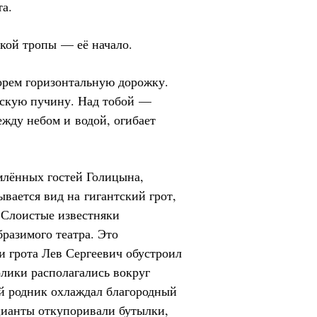
а.
кой тропы — её начало.
орем горизонтальную дорожку.
рскую пучину. Над тобой —
ежду небом и водой, огибает
млённых гостей Голицына,
вается вид на гигантский грот,
 Слоистые известняки
разимого театра. Это
и грота Лев Сергеевич обустроил
олики располагались вокруг
й родник охлаждал благородный
цианты откупоривали бутылки,