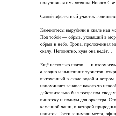
получившая имя хозяина Нового Свет
Самый эффектный участок Голицынс
Каменотесы вырубили в скале над м
Под тобой — обрыв, уходящий в мо
обрыв в небо. Тропа, проложенная м
скалу. Непонятно, куда она ведёт…
Ещё несколько шагов — и взору изу
а заодно и нынешних туристов, откры
выточенный в скале водой и ветром.
напоминают занавес какого-то невооб
действительно был театр: под сводам
винотеку и подиум для оркестра. Ст
каменной чаши, в которой природны
напиток. Гости занимали места, офи