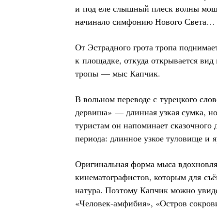
и под еле слышный плеск волны мощ
начинало симфонию Нового Света… Г
От Эстрадного грота тропа поднимае
к площадке, откуда открывается вид
тропы — мыс Капчик.
В вольном переводе с турецкого сло
дервиша» — длинная узкая сумка, н
туристам он напоминает сказочного 
периода: длинное узкое туловище и 
Оригинальная форма мыса вдохновля
кинематографистов, которым для съё
натура. Поэтому Капчик можно увиде
«Человек-амфибия», «Остров сокров