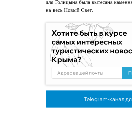
для Голицына была вытесана каменна
на весь Новый Свет.
Хотите быть в курсе
самых интересных
туристических ново
Крыма?
П
Telegram-канал дл