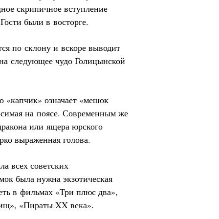
ное скрипичное вступление
ости были в восторге.
тся по склону и вскоре выводит
 на следующее чудо Голицынской
во «капчик» означает «мешок
осимая на поясе. Современным же
дракона или ящера юрского
ярко выраженная голова.
ла всех советских
мок была нужна экзотическая
ть в фильмах «Три плюс два»,
ищ», «Пираты XX века».