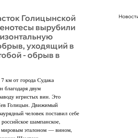
сток Голицынской
Новост
менотесы вырубили
ризонтальную
 обрыв, уходящий в
обой - обрыв в
7 км от города Судака
н благодаря двум
заводу игристых вин. Это
 Лев Голицын. Движимый
заурядный человек поставил себе
ь российское шампанское,
с мировым эталоном — вином,