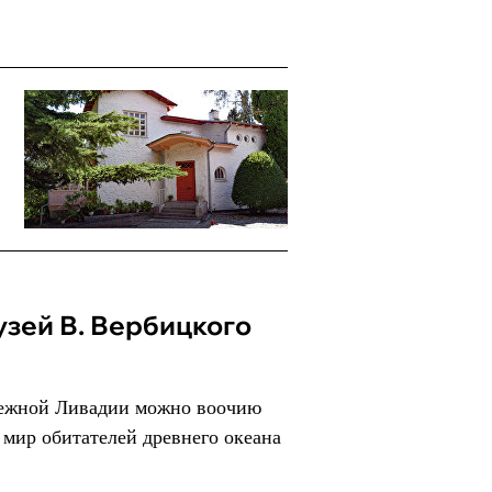
узей В. Вербицкого
режной Ливадии можно воочию
мир обитателей древнего океана