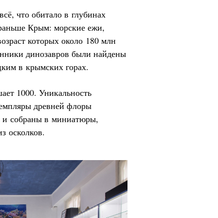
всё, что обитало в глубинах
 раньше Крым: морские ежи,
возраст которых около 180 млн
енники динозавров были найдены
цким в крымских горах.
ает 1000. Уникальность
кземпляры древней флоры
и и собраны в миниатюры,
з осколков.