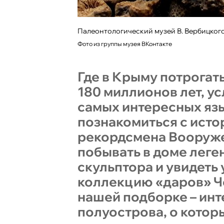
Палеонтологический музей В. Вербицког
Фото из группы музея ВКонтакте
Где в Крыму потрогат
180 миллионов лет, у
самых интересных яз
познакомиться с исто
рекордсмена Вооруже
побывать в доме леге
скульптора и увидеть
коллекцию «даров» Ч
нашей подборке – ин
полуострова, о котор