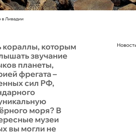
о в Ливадии
ь кораллы, которым
Новост
слышать звучание
ыков планеты,
рией фрегата –
нных сил РФ,
ндарного
 уникальную
ёрного моря? В
тересные музеи
ых вы могли не