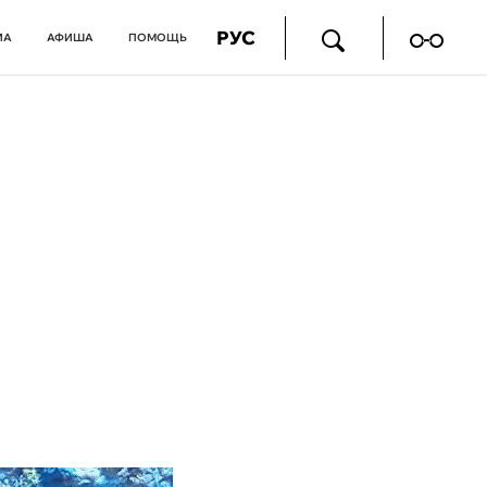
РУС
ИА
АФИША
ПОМОЩЬ