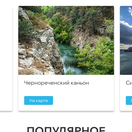
Чернореченский каньон
Си
На карте
ПОПУЛЯРНОЕ