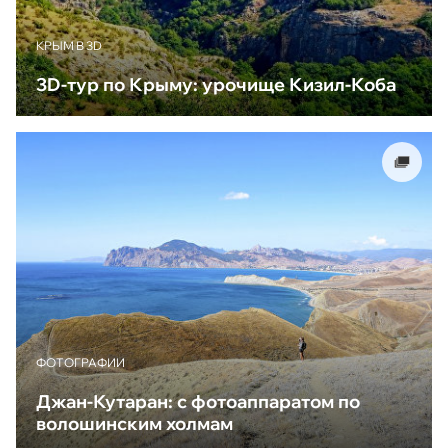
КРЫМ В 3D
3D-тур по Крыму: урочище Кизил-Коба
ФОТОГРАФИИ
Джан-Кутаран: с фотоаппаратом по
волошинским холмам