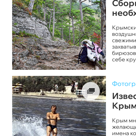
Сборы
необ
Крымские
воздушн
свежими 
захваты
бирюзов
себе кру
сделать,
рассказ
Фотог
Извес
Крым
Крым мн
желающих
имена ко