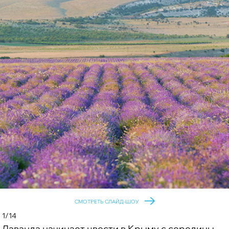
СМОТРЕТЬ СЛАЙД-ШОУ
1/14
Лаванда начинает цвести в Крыму с середины