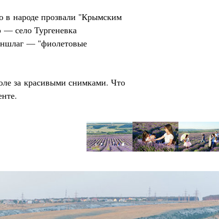
о в народе прозвали "Крымским
о — село Тургеневка
 аншлаг — "фиолетовые
оле за красивыми снимками. Что
енте.