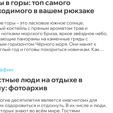
 в горы: топ самого
ходимого в вашем рюкзаке
 горы – это ласковое южное солнце,
ый коктейль с пряным ароматом трав и
нотками морского бриза, яркое звёздное небо,
вающие панорамы на каменные гряды с
ым горизонтом Чёрного моря. Они манят к
глый год и готовы покориться новичкам. Как
 чтобы первый поход был удачным,
ываем в материале.
рафии
тные люди на отдыхе в
у: фотоархив
огие десятилетия является «магнитом» для
 оздоровиться и отдохнуть. В их числе и люди,
торых знают во всём мире. Гостями