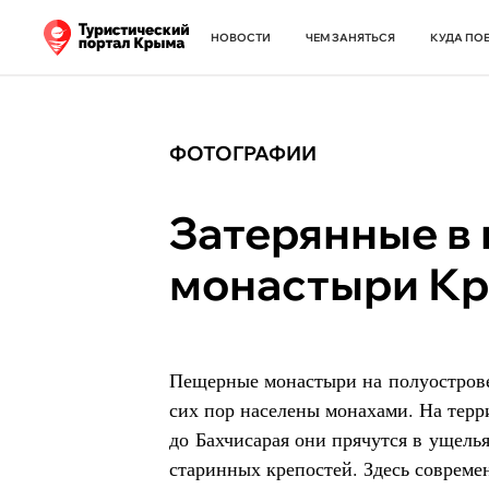
НОВОСТИ
ЧЕМ ЗАНЯТЬСЯ
КУДА ПО
ФОТОГРАФИИ
Затерянные в
монастыри Кр
Пещерные монастыри на полуострове
сих пор населены монахами. На терр
до Бахчисарая они прячутся в ущелья
старинных крепостей. Здесь совреме