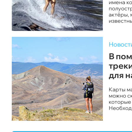
имена ко
полуостр
актёры, 
известны
Новост
В пом
трек
для 
Карты м
можно с
которые
Необход
портале