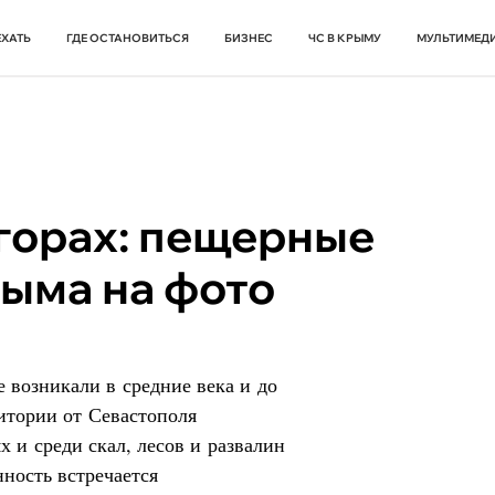
ЕХАТЬ
ГДЕ ОСТАНОВИТЬСЯ
БИЗНЕС
ЧС В КРЫМУ
МУЛЬТИМЕД
 горах: пещерные
ыма на фото
 возникали в средние века и до
итории от Севастополя
х и среди скал, лесов и развалин
нность встречается