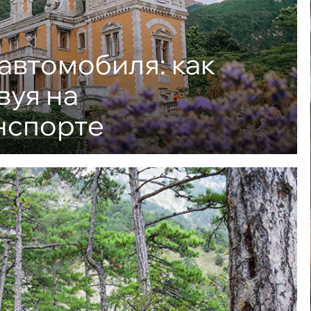
автомобиля: как
вуя на
нспорте