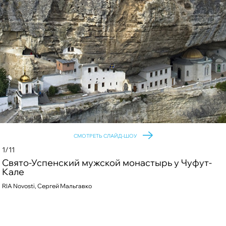
СМОТРЕТЬ СЛАЙД-ШОУ
1/11
Свято-Успенский мужской монастырь у Чуфут-
Кале
RIA Novosti, Сергей Мальгавко