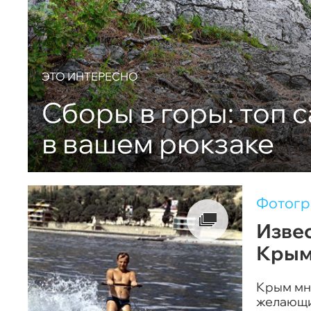
ЭТО ИНТЕРЕСНО
Сборы в горы: топ 
в вашем рюкзаке
Фотог
Извес
Крым
Крым мн
желающих