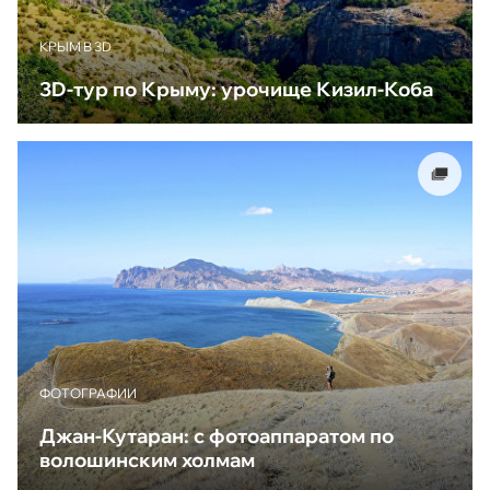
КРЫМ В 3D
3D-тур по Крыму: урочище Кизил-Коба
ФОТОГРАФИИ
Джан-Кутаран: с фотоаппаратом по
волошинским холмам