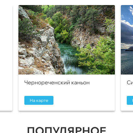
Чернореченский каньон
Си
На карте
ПОПУЛЯРНОЕ