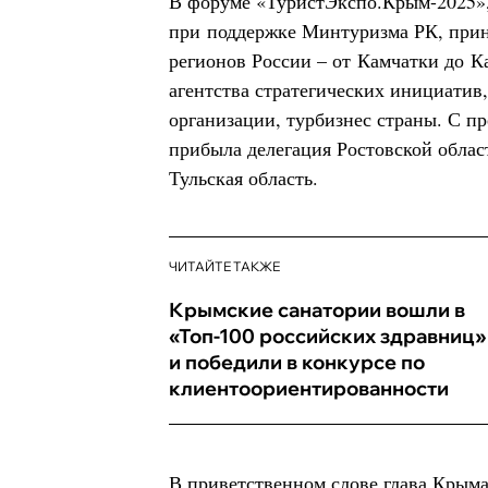
В форуме «ТуристЭкспо.Крым-2025»,
при поддержке Минтуризма РК, прин
регионов России – от Камчатки до К
агентства стратегических инициатив
организации, турбизнес страны. С п
прибыла делегация Ростовской облас
Тульская область.
ЧИТАЙТЕ ТАКЖЕ
Крымские санатории вошли в
«Топ-100 российских здравниц»
и победили в конкурсе по
клиентоориентированности
В приветственном слове глава Крыма