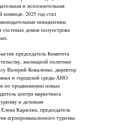
дательная и исполнительная
 команде. 2025 год стал
законодательные инициативы
и гостевых домов полуострова
вых.
частие председатель Комитета
ительству, жилищной политике
су Валерий Коваленко, директор
омики и городской среды АНО
ив по продвижению новых
дитель центра маркетинга
туризму и деловым
Елена Карасева, председатель
тия агропромышленного туризма