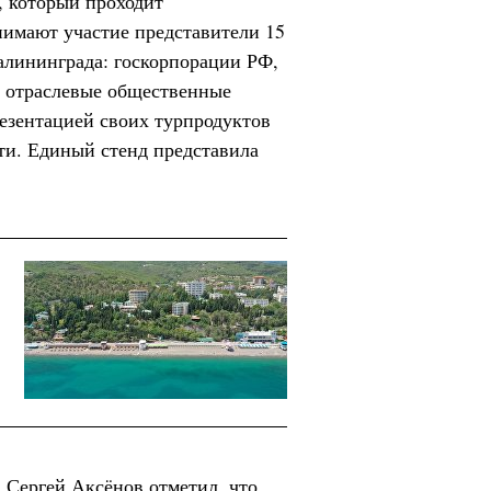
 который проходит
имают участие представители 15
алининграда: госкорпорации РФ,
, отраслевые общественные
резентацией своих турпродуктов
ти. Единый стенд представила
 Сергей Аксёнов отметил, что