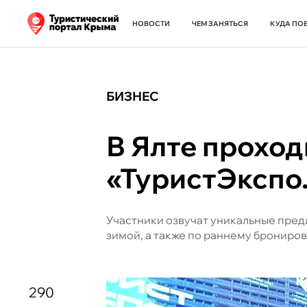
НОВОСТИ
ЧЕМ ЗАНЯТЬСЯ
КУДА ПО
БИЗНЕС
В Ялте прохо
«ТуристЭкспо
Участники озвучат уникальные пред
зимой, а также по раннему брониро
290