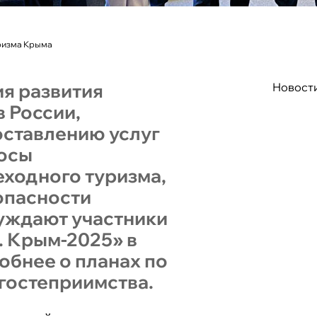
уризма Крыма
я развития
Новост
в России,
оставлению услуг
росы
ходного туризма,
опасности
уждают участники
. Крым-2025» в
обнее о планах по
гостеприимства.