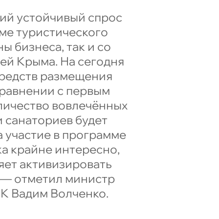
ий устойчивый спрос
мме туристического
ы бизнеса, так и со
ей Крыма. На сегодня
средств размещения
 сравнении с первым
личество вовлечённых
и санаториев будет
а участие в программе
а крайне интересно,
яет активизировать
 — отметил министр
РК Вадим Волченко.