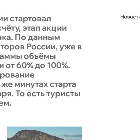
ии стартовал
Новост
чёту, этап акции
эка. По данным
оров России, уже в
раммы объёмы
 от 60% до 100%.
ирование
 же минутах старта
аря. То есть туристы
ем.