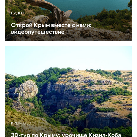
ВИДЕО
Открой Крым вместе с нами:
видеопутешествие
КРЫМ В 3D
3D-тур по Крыму: урочище Кизил-Коба