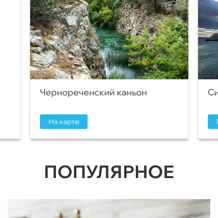
Чернореченский каньон
Си
На карте
ПОПУЛЯРНОЕ