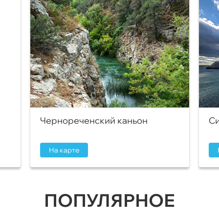
Чернореченский каньон
Си
На карте
ПОПУЛЯРНОЕ