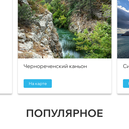
Чернореченский каньон
Си
На карте
ПОПУЛЯРНОЕ