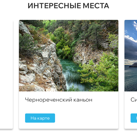
ИНТЕРЕСНЫЕ МЕСТА
Чернореченский каньон
Си
На карте