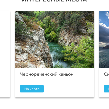
Чернореченский каньон
Си
На карте