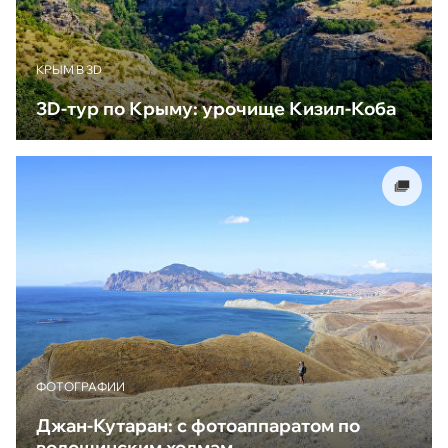
КРЫМ В 3D
3D-тур по Крыму: урочище Кизил-Коба
ФОТОГРАФИИ
Джан-Кутаран: с фотоаппаратом по
волошинским холмам