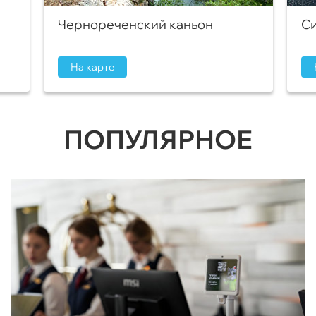
Чернореченский каньон
Си
На карте
ПОПУЛЯРНОЕ