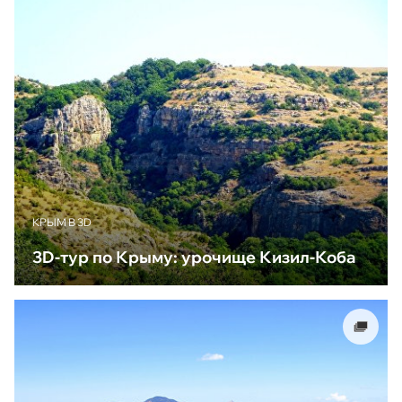
КРЫМ В 3D
3D-тур по Крыму: урочище Кизил-Коба