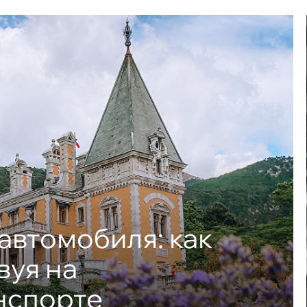
автомобиля: как
вуя на
нспорте