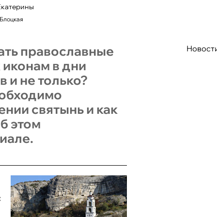
Екатерины
 Блоцкая
ать православные
Новост
 иконам в дни
 и не только?
еобходимо
нии святынь и как
Об этом
иале.
: