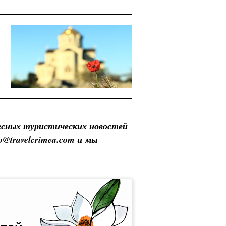
есных туристических новостей
fo@travelcrimea.com
и мы