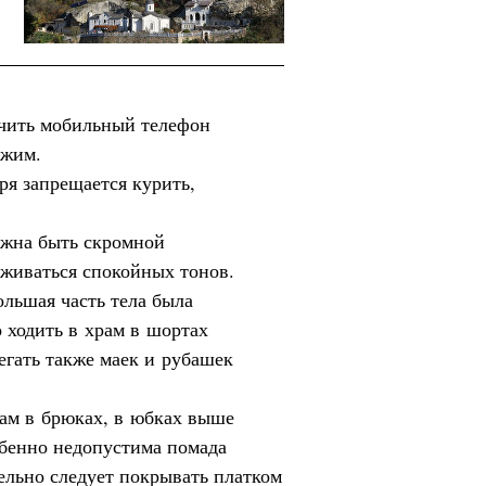
ючить мобильный телефон
ежим.
ря запрещается курить,
лжна быть скромной
живаться спокойных тонов.
ольшая часть тела была
о ходить в храм в шортах
егать также маек и рубашек
ам в брюках, в юбках выше
обенно недопустима помада
ельно следует покрывать платком