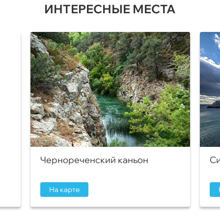
ИНТЕРЕСНЫЕ МЕСТА
Чернореченский каньон
Си
На карте