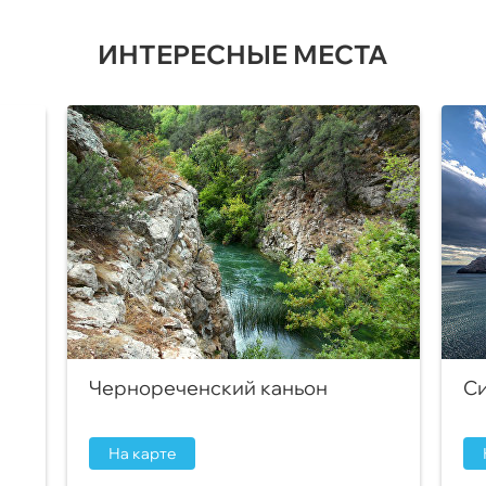
ИНТЕРЕСНЫЕ МЕСТА
Чернореченский каньон
Си
На карте