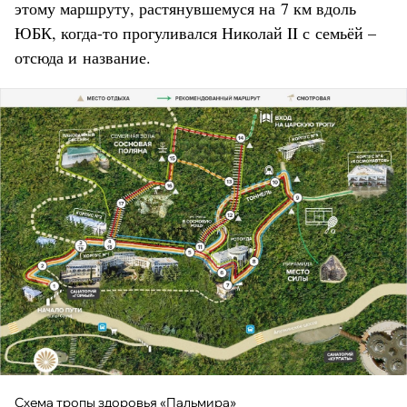
этому маршруту, растянувшемуся на 7 км вдоль
ЮБК, когда-то прогуливался Николай II с семьёй –
отсюда и название.
Схема тропы здоровья «Пальмира»