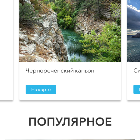
Чернореченский каньон
Си
На карте
ПОПУЛЯРНОЕ