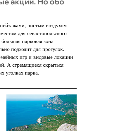
ые акции. Но обо
 пейзажами, чистым воздухом
 местом для
севастопольского
о большая парковая зона
льно подходит для прогулок.
семейных игр и видовые локации
й. А стремящиеся скрыться
ых уголках парка.