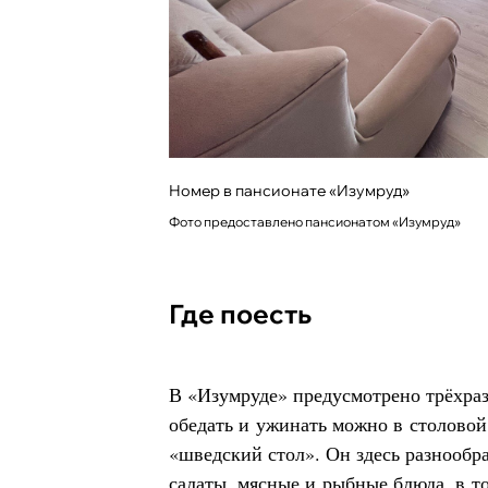
Номер в пансионате «Изумруд»
Фото предоставлено пансионатом «Изумруд»
Где поесть
В «Изумруде» предусмотрено трёхраз
обедать и ужинать можно в столовой,
«шведский стол». Он здесь разнообр
салаты, мясные и рыбные блюда, в т