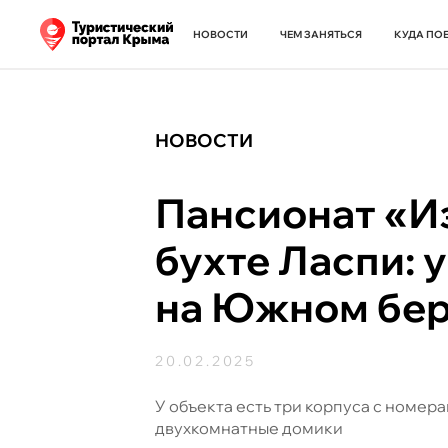
НОВОСТИ
ЧЕМ ЗАНЯТЬСЯ
КУДА ПО
НОВОСТИ
Пансионат «И
бухте Ласпи: 
на Южном бер
20.02.2025
У объекта есть три корпуса с номера
двухкомнатные домики