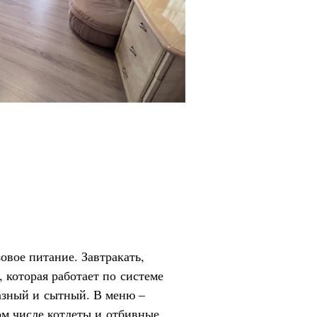
овое питание. Завтракать,
 которая работает по системе
азный и сытный. В меню –
ом числе котлеты и отбивные,