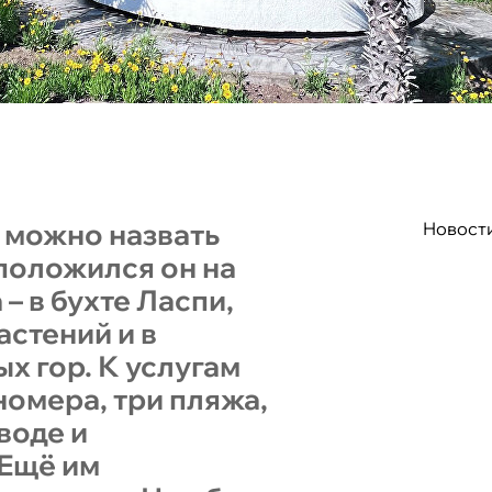
 можно назвать
Новост
положился он на
 в бухте Ласпи,
астений и в
 гор. К услугам
номера, три пляжа,
воде и
 Ещё им