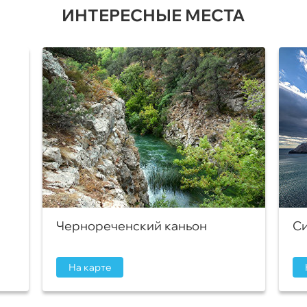
ИНТЕРЕСНЫЕ МЕСТА
Чернореченский каньон
Си
На карте